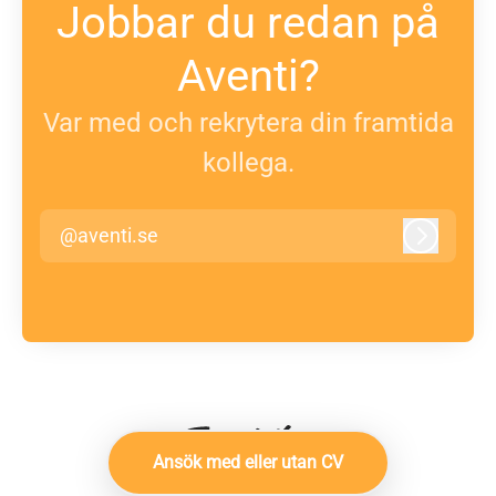
Jobbar du redan på
Aventi?
Var med och rekrytera din framtida
kollega.
@aventi.se
Logga in
Ansök med eller utan CV
Rekryteringsverktyg
från Teamtailor