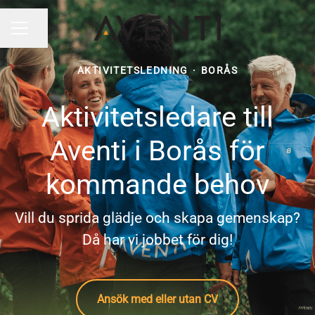
Dela sidan
KARRIÄRMENY
AKTIVITETSLEDNING
·
BORÅS
Aktivitetsledare till
Aventi i Borås för
kommande behov
Vill du sprida glädje och skapa gemenskap?
Då har vi jobbet för dig!
Ansök med eller utan CV